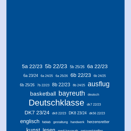
5b 22/23
5a 22/23
6a 22/23
5b 25/26
6b 22/23
6a 23/24
6a 24/25
6a 25/26
6b 24/25
ausflug
8b 22/23
6b 25/26
7b 22/23
8b 24/25
bayreuth
basketball
deutsch
Deutschklasse
dk7 22/23
DK7 23/24
DK8 23/24
dk8 22/23
dk56 22/23
englisch
herzensretter
fablab
gestaltung
handwerk
kunst
lesen
medi bayreuth
netzwerktreffen