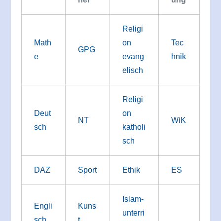
Religi
Math
on
Tec
GPG
e
evang
hnik
elisch
Religi
Deut
on
NT
WiK
sch
katholi
sch
DAZ
Sport
Ethik
ES
Islam-
Engli
Kuns
unterri
sch
t