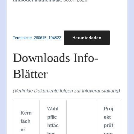
Herunterladen
Terminliste_260615_194822
Downloads Info-
Blätter
(Verlinkte Dokumente folgen zur Infoveranstaltung)
Wahl
Proj
Kern
pflic
ekt
fäch
htfäc
prüf
er
her
ung