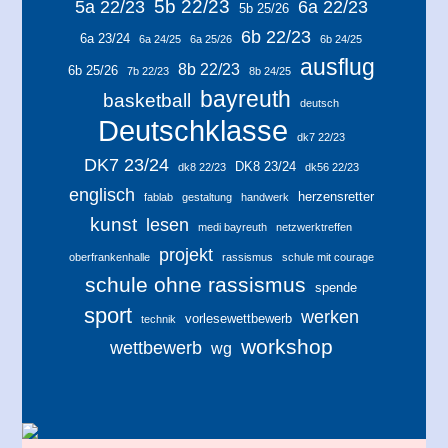
5b 22/23
5a 22/23
6a 22/23
5b 25/26
6b 22/23
6a 23/24
6a 24/25
6a 25/26
6b 24/25
ausflug
8b 22/23
6b 25/26
7b 22/23
8b 24/25
bayreuth
basketball
deutsch
Deutschklasse
dk7 22/23
DK7 23/24
DK8 23/24
dk8 22/23
dk56 22/23
englisch
herzensretter
fablab
gestaltung
handwerk
kunst
lesen
medi bayreuth
netzwerktreffen
projekt
oberfrankenhalle
rassismus
schule mit courage
schule ohne rassismus
spende
sport
werken
vorlesewettbewerb
technik
workshop
wettbewerb
wg