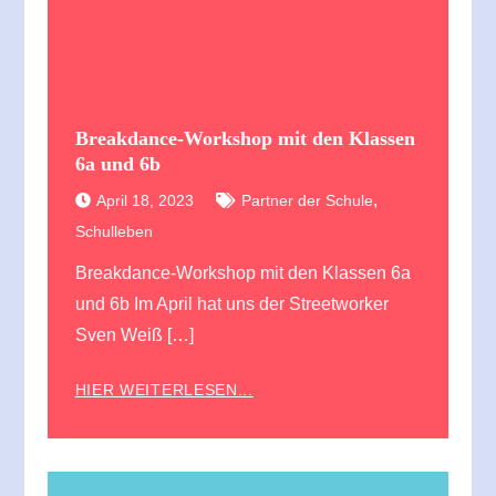
Breakdance-Workshop mit den Klassen
6a und 6b
,
April 18, 2023
Partner der Schule
Schulleben
Breakdance-Workshop mit den Klassen 6a
und 6b Im April hat uns der Streetworker
Sven Weiß […]
HIER WEITERLESEN...