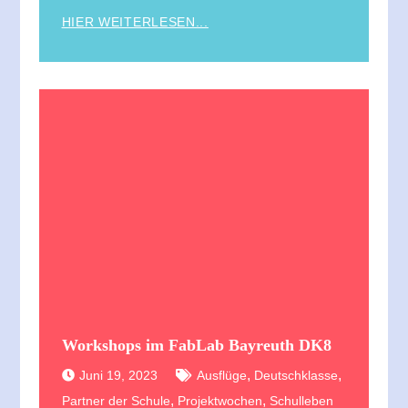
HIER WEITERLESEN...
Workshops im FabLab Bayreuth DK8
,
,
Juni 19, 2023
Ausflüge
Deutschklasse
,
,
Partner der Schule
Projektwochen
Schulleben