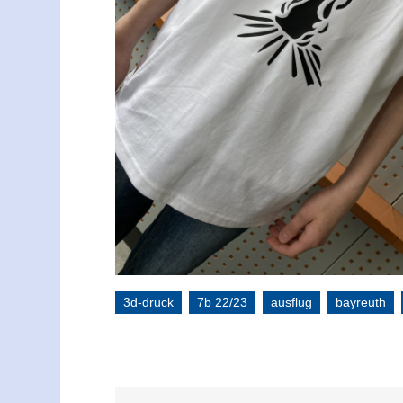
3d-druck
7b 22/23
ausflug
bayreuth