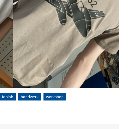
fablab
handwerk
workshop