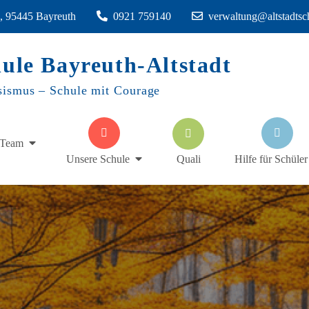
1, 95445 Bayreuth
0921 759140
verwaltung@altstadtsc
hule Bayreuth-Altstadt
sismus – Schule mit Courage
Team
Quali
Unsere Schule
Hilfe für Schüler