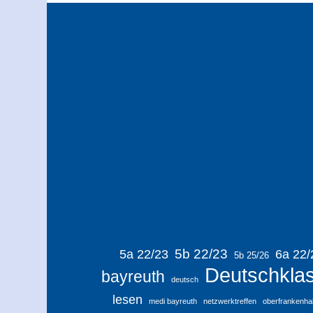
5b 22/23
5a 22/23
6a 22/
5b 25/26
Deutschkla
bayreuth
deutsch
lesen
medi bayreuth
netzwerktreffen
oberfrankenhal