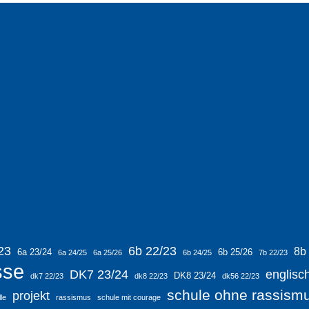
23
6b 22/23
8b
6a 23/24
6b 25/26
6a 24/25
6a 25/26
6b 24/25
7b 22/23
sse
DK7 23/24
englisc
DK8 23/24
dk7 22/23
dk8 22/23
dk56 22/23
schule ohne rassism
projekt
le
rassismus
schule mit courage