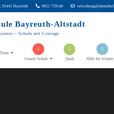
1, 95445 Bayreuth
0921 759140
verwaltung@altstadtsc
hule Bayreuth-Altstadt
sismus – Schule mit Courage
Team
Quali
Unsere Schule
Hilfe für Schüler