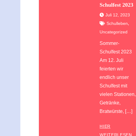
Schulfest 2023
Juli 12, 2023
,
Schulleben
Uncategorized
Sommer-
Schulfest 2023
Am 12. Juli
feierten wir
endlich unser
Schulfest mit
vielen Stationen,
Getränke,
Bratwürste, […]
HIER
WEITERLESEN..