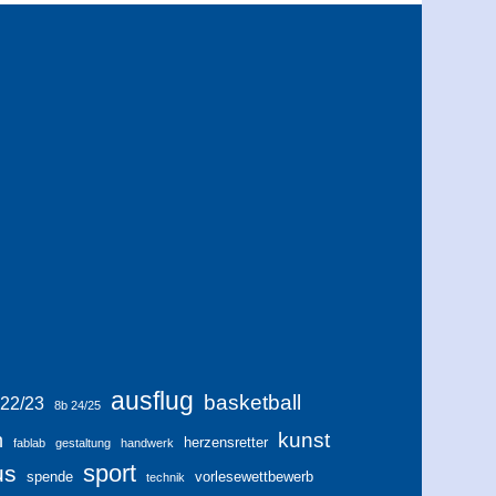
ausflug
basketball
 22/23
8b 24/25
kunst
h
herzensretter
fablab
gestaltung
handwerk
sport
us
spende
vorlesewettbewerb
technik