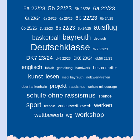
5b 22/23
5a 22/23
6a 22/23
5b 25/26
6b 22/23
6a 23/24
6a 24/25
6a 25/26
6b 24/25
ausflug
8b 22/23
6b 25/26
7b 22/23
8b 24/25
bayreuth
basketball
deutsch
Deutschklasse
dk7 22/23
DK7 23/24
DK8 23/24
dk8 22/23
dk56 22/23
englisch
herzensretter
fablab
gestaltung
handwerk
kunst
lesen
medi bayreuth
netzwerktreffen
projekt
oberfrankenhalle
rassismus
schule mit courage
schule ohne rassismus
spende
sport
werken
vorlesewettbewerb
technik
workshop
wettbewerb
wg