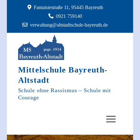
Skip
Fantaisiestraße 11, 95445 Bayreuth
to
0921 759140
content
verwaltung@altstadtschule-bayreuth.de
Mittelschule Bayreuth-
Altstadt
Schule ohne Rassismus – Schule mit
Courage