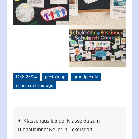
DK8 23/24
gestaltung
grundgesetz
schule mit courage
Beitragsnavigation
Klassenausflug der Klasse 6a zum
Biobauernhof Keller in Eckersdorf