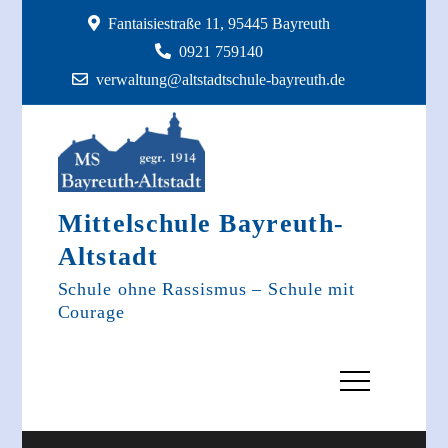
Skip
Fantaisiestraße 11, 95445 Bayreuth
to
0921 759140
content
verwaltung@altstadtschule-bayreuth.de
Mittelschule Bayreuth-
Altstadt
Schule ohne Rassismus – Schule mit
Courage