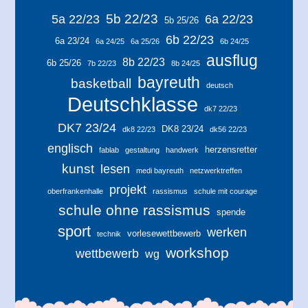
5b 22/23
5a 22/23
6a 22/23
5b 25/26
6b 22/23
6a 23/24
6a 24/25
6a 25/26
6b 24/25
ausflug
8b 22/23
6b 25/26
7b 22/23
8b 24/25
bayreuth
basketball
deutsch
Deutschklasse
dk7 22/23
DK7 23/24
DK8 23/24
dk8 22/23
dk56 22/23
englisch
herzensretter
fablab
gestaltung
handwerk
kunst
lesen
medi bayreuth
netzwerktreffen
projekt
oberfrankenhalle
rassismus
schule mit courage
schule ohne rassismus
spende
sport
werken
vorlesewettbewerb
technik
workshop
wettbewerb
wg