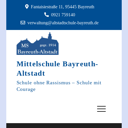
Skip
Fantaisiestraße 11, 95445 Bayreuth
to
0921 759140
content
verwaltung@altstadtschule-bayreuth.de
Mittelschule Bayreuth-
Altstadt
Schule ohne Rassismus – Schule mit
Courage