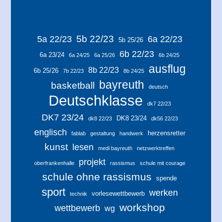
5b 22/23
5a 22/23
6a 22/23
5b 25/26
6b 22/23
6a 23/24
6a 24/25
6a 25/26
6b 24/25
ausflug
8b 22/23
6b 25/26
7b 22/23
8b 24/25
bayreuth
basketball
deutsch
Deutschklasse
dk7 22/23
DK7 23/24
DK8 23/24
dk8 22/23
dk56 22/23
englisch
herzensretter
fablab
gestaltung
handwerk
kunst
lesen
medi bayreuth
netzwerktreffen
projekt
oberfrankenhalle
rassismus
schule mit courage
schule ohne rassismus
spende
sport
werken
vorlesewettbewerb
technik
workshop
wettbewerb
wg