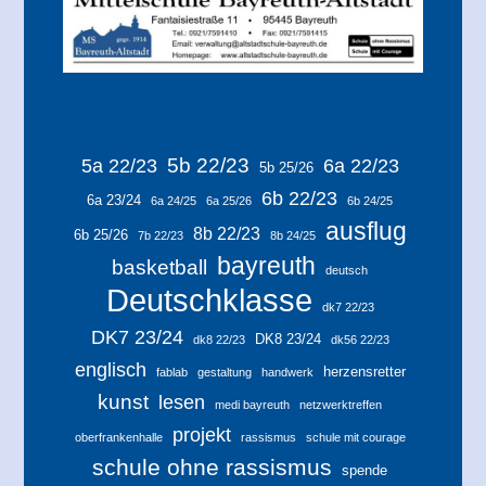
5b 22/23
5a 22/23
6a 22/23
5b 25/26
6b 22/23
6a 23/24
6a 24/25
6a 25/26
6b 24/25
ausflug
8b 22/23
6b 25/26
7b 22/23
8b 24/25
bayreuth
basketball
deutsch
Deutschklasse
dk7 22/23
DK7 23/24
DK8 23/24
dk8 22/23
dk56 22/23
englisch
herzensretter
fablab
gestaltung
handwerk
kunst
lesen
medi bayreuth
netzwerktreffen
projekt
oberfrankenhalle
rassismus
schule mit courage
schule ohne rassismus
spende