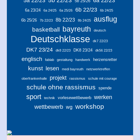
5b 22/23
5a 22/23
6a 22/23
5b 25/26
6b 22/23
6a 23/24
6a 24/25
6a 25/26
6b 24/25
ausflug
8b 22/23
6b 25/26
7b 22/23
8b 24/25
bayreuth
basketball
deutsch
Deutschklasse
dk7 22/23
DK7 23/24
DK8 23/24
dk8 22/23
dk56 22/23
englisch
herzensretter
fablab
gestaltung
handwerk
kunst
lesen
medi bayreuth
netzwerktreffen
projekt
oberfrankenhalle
rassismus
schule mit courage
schule ohne rassismus
spende
sport
werken
vorlesewettbewerb
technik
workshop
wettbewerb
wg