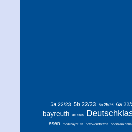
5b 22/23
5a 22/23
6a 22/
5b 25/26
Deutschkla
bayreuth
deutsch
lesen
medi bayreuth
netzwerktreffen
oberfrankenhal