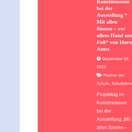
Kunstmuseum
bei der
Ausstellung “
Mit allen
Sinnen – vor
allem Hand un
Fuß“ von Hors
Antes
September 26,
2022
Partner der
,
Schule
Schullebe
Projekttag im
Kunstmuseum
bei der
Ausstellung „Mit
allen Sinnen –