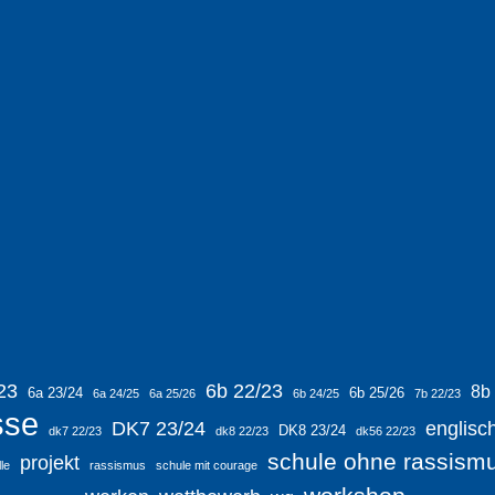
23
6b 22/23
8b
6a 23/24
6b 25/26
6a 24/25
6a 25/26
6b 24/25
7b 22/23
sse
DK7 23/24
englisc
DK8 23/24
dk7 22/23
dk8 22/23
dk56 22/23
schule ohne rassism
projekt
le
rassismus
schule mit courage