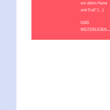
vor allem Hand
und Fuß“ […]
HIER
WEITERLESEN..