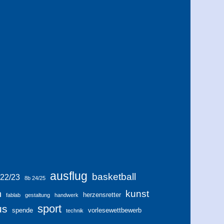
ausflug
basketball
 22/23
8b 24/25
kunst
h
herzensretter
fablab
gestaltung
handwerk
sport
us
spende
vorlesewettbewerb
technik