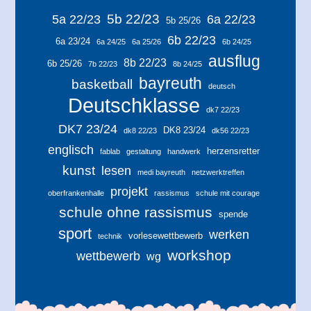
5b 22/23
5a 22/23
6a 22/23
5b 25/26
6b 22/23
6a 23/24
6a 24/25
6a 25/26
6b 24/25
ausflug
8b 22/23
6b 25/26
7b 22/23
8b 24/25
bayreuth
basketball
deutsch
Deutschklasse
dk7 22/23
DK7 23/24
DK8 23/24
dk8 22/23
dk56 22/23
englisch
herzensretter
fablab
gestaltung
handwerk
kunst
lesen
medi bayreuth
netzwerktreffen
projekt
oberfrankenhalle
rassismus
schule mit courage
schule ohne rassismus
spende
sport
werken
vorlesewettbewerb
technik
workshop
wettbewerb
wg