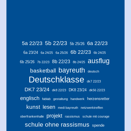
5b 22/23
5a 22/23
6a 22/23
5b 25/26
6b 22/23
6a 23/24
6a 24/25
6a 25/26
6b 24/25
ausflug
8b 22/23
6b 25/26
7b 22/23
8b 24/25
bayreuth
basketball
deutsch
Deutschklasse
dk7 22/23
DK7 23/24
DK8 23/24
dk8 22/23
dk56 22/23
englisch
herzensretter
fablab
gestaltung
handwerk
kunst
lesen
medi bayreuth
netzwerktreffen
projekt
oberfrankenhalle
rassismus
schule mit courage
schule ohne rassismus
spende