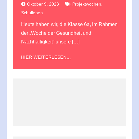
,
Oktober 9, 2023
Projektwochen
Schulleben
Heute haben wir, die Klasse 6a, im Rahmen
der „Woche der Gesundheit und
Nachhaltigkeit“ unsere […]
HIER WEITERLESEN...