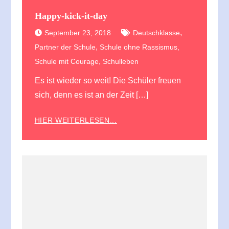
Happy-kick-it-day
,
September 23, 2018
Deutschklasse
,
Partner der Schule
Schule ohne Rassismus,
,
Schule mit Courage
Schulleben
Es ist wieder so weit! Die Schüler freuen
sich, denn es ist an der Zeit […]
HIER WEITERLESEN...