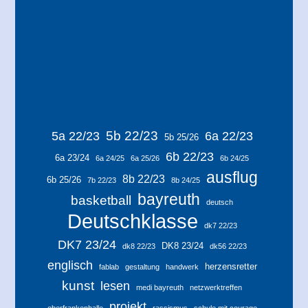
5b 22/23
5a 22/23
6a 22/23
5b 25/26
6b 22/23
6a 23/24
6a 24/25
6a 25/26
6b 24/25
ausflug
8b 22/23
6b 25/26
7b 22/23
8b 24/25
bayreuth
basketball
deutsch
Deutschklasse
dk7 22/23
DK7 23/24
DK8 23/24
dk8 22/23
dk56 22/23
englisch
herzensretter
fablab
gestaltung
handwerk
kunst
lesen
medi bayreuth
netzwerktreffen
projekt