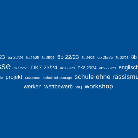
23
6b 22/23
8b
6a 23/24
6b 25/26
6a 24/25
6a 25/26
6b 24/25
7b 22/23
sse
DK7 23/24
englisc
DK8 23/24
dk7 22/23
dk8 22/23
dk56 22/23
schule ohne rassism
projekt
le
rassismus
schule mit courage
workshop
werken
wettbewerb
wg