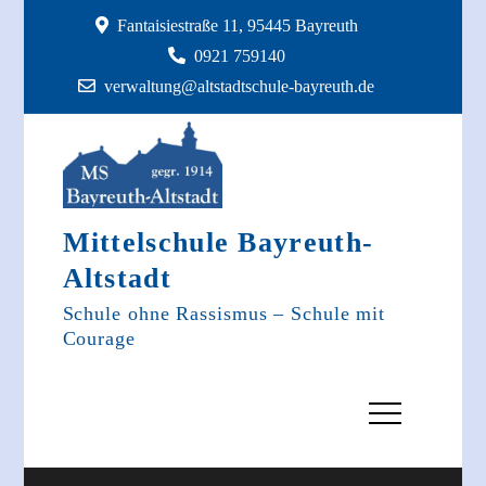
Skip
Fantaisiestraße 11, 95445 Bayreuth
to
0921 759140
content
verwaltung@altstadtschule-bayreuth.de
Mittelschule Bayreuth-
Altstadt
Schule ohne Rassismus – Schule mit
Courage