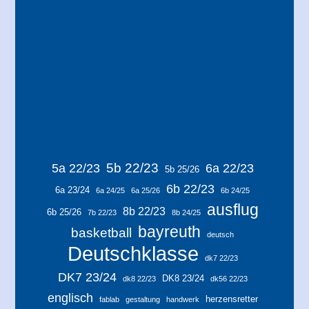
5b 22/23
5a 22/23
6a 22/23
5b 25/26
6b 22/23
6a 23/24
6a 24/25
6a 25/26
6b 24/25
ausflug
8b 22/23
6b 25/26
7b 22/23
8b 24/25
bayreuth
basketball
deutsch
Deutschklasse
dk7 22/23
DK7 23/24
DK8 23/24
dk8 22/23
dk56 22/23
englisch
herzensretter
fablab
gestaltung
handwerk