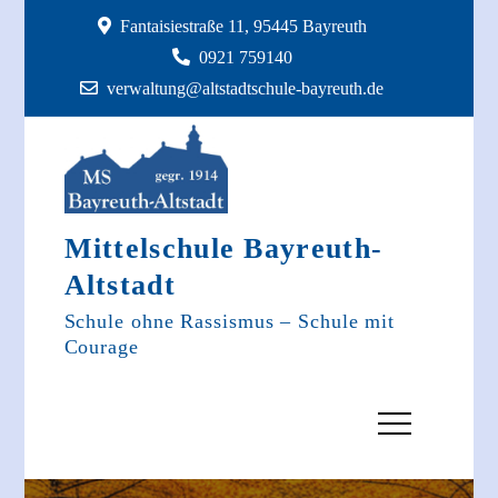
Skip
Fantaisiestraße 11, 95445 Bayreuth
to
0921 759140
content
verwaltung@altstadtschule-bayreuth.de
Mittelschule Bayreuth-
Altstadt
Schule ohne Rassismus – Schule mit
Courage