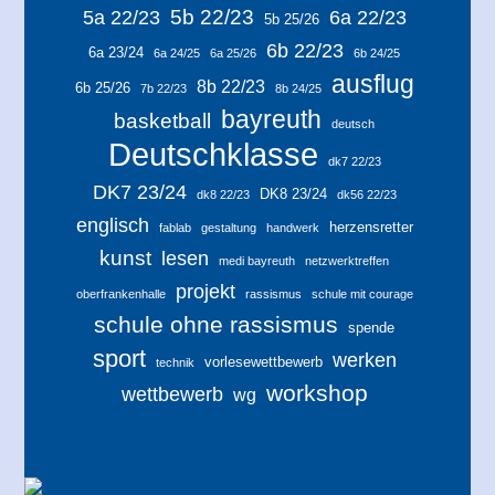
5b 22/23
5a 22/23
6a 22/23
5b 25/26
6b 22/23
6a 23/24
6a 24/25
6a 25/26
6b 24/25
ausflug
8b 22/23
6b 25/26
7b 22/23
8b 24/25
bayreuth
basketball
deutsch
Deutschklasse
dk7 22/23
DK7 23/24
DK8 23/24
dk8 22/23
dk56 22/23
englisch
herzensretter
fablab
gestaltung
handwerk
kunst
lesen
medi bayreuth
netzwerktreffen
projekt
oberfrankenhalle
rassismus
schule mit courage
schule ohne rassismus
spende
sport
werken
vorlesewettbewerb
technik
workshop
wettbewerb
wg