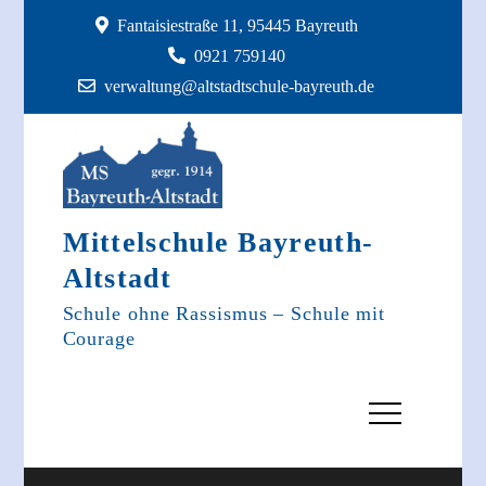
Skip
Fantaisiestraße 11, 95445 Bayreuth
to
0921 759140
content
verwaltung@altstadtschule-bayreuth.de
Mittelschule Bayreuth-
Altstadt
Schule ohne Rassismus – Schule mit
Courage