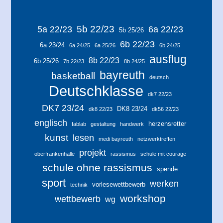
5b 22/23
5a 22/23
6a 22/23
5b 25/26
6b 22/23
6a 23/24
6a 24/25
6a 25/26
6b 24/25
ausflug
8b 22/23
6b 25/26
7b 22/23
8b 24/25
bayreuth
basketball
deutsch
Deutschklasse
dk7 22/23
DK7 23/24
DK8 23/24
dk8 22/23
dk56 22/23
englisch
herzensretter
fablab
gestaltung
handwerk
kunst
lesen
medi bayreuth
netzwerktreffen
projekt
oberfrankenhalle
rassismus
schule mit courage
schule ohne rassismus
spende
sport
werken
vorlesewettbewerb
technik
workshop
wettbewerb
wg