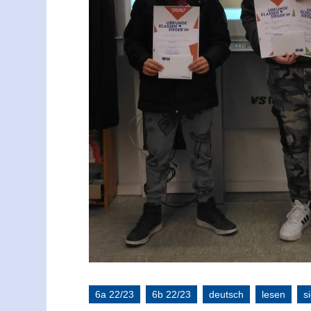
6a 22/23
6b 22/23
deutsch
lesen
s