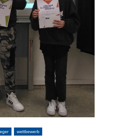
ieger
wettbewerb