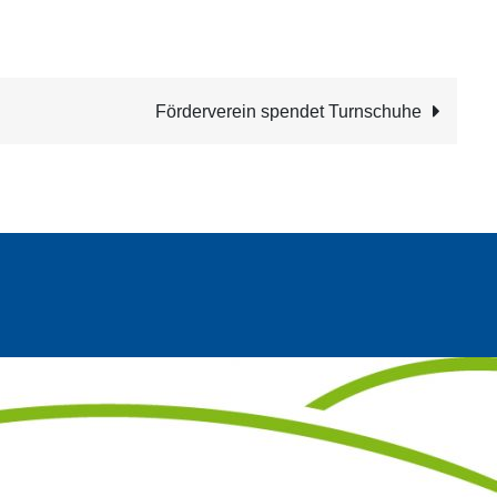
n
Förderverein spendet Turnschuhe