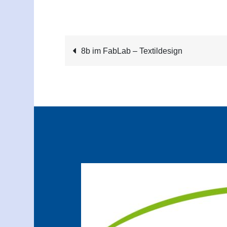
Beitragsnavigatio
8b im FabLab – Textildesign