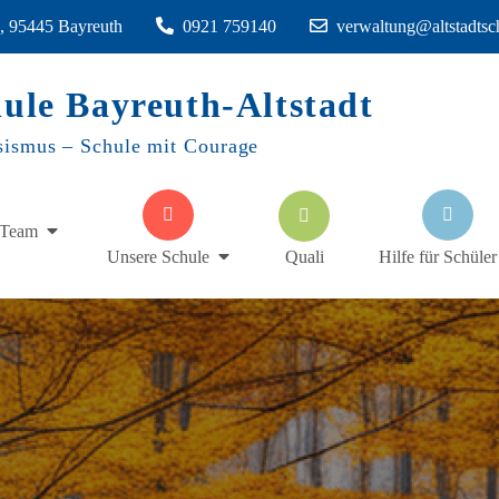
1, 95445 Bayreuth
0921 759140
verwaltung@altstadtsc
hule Bayreuth-Altstadt
sismus – Schule mit Courage
Team
Quali
Unsere Schule
Hilfe für Schüler