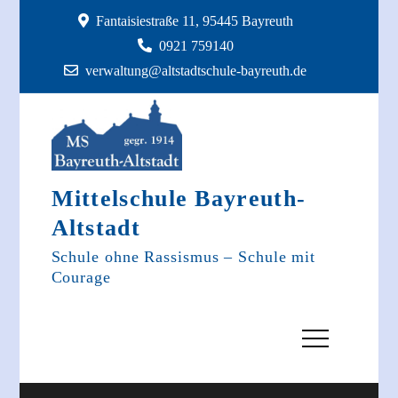
Skip
Fantaisiestraße 11, 95445 Bayreuth
to
0921 759140
content
verwaltung@altstadtschule-bayreuth.de
Mittelschule Bayreuth-
Altstadt
Schule ohne Rassismus – Schule mit
Courage