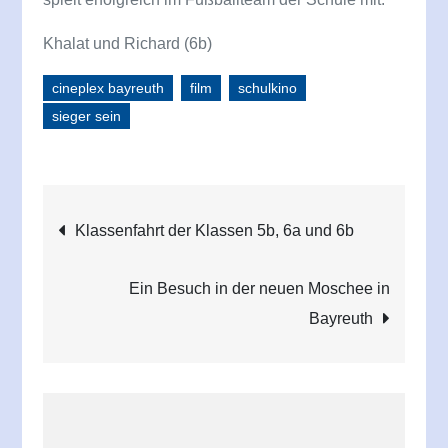
Khalat und Richard (6b)
cineplex bayreuth
film
schulkino
sieger sein
Beitragsnavigation
Klassenfahrt der Klassen 5b, 6a und 6b
Ein Besuch in der neuen Moschee in
Bayreuth