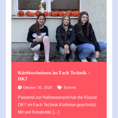
Kürbisschnitzen im Fach Technik –
DK7
Oktober 30, 2025
Technik
Passend zur Halloweenzeit hat die Klasse
DK7 im Fach Technik Kürbisse geschnitzt.
Mit viel Kreativität, […]