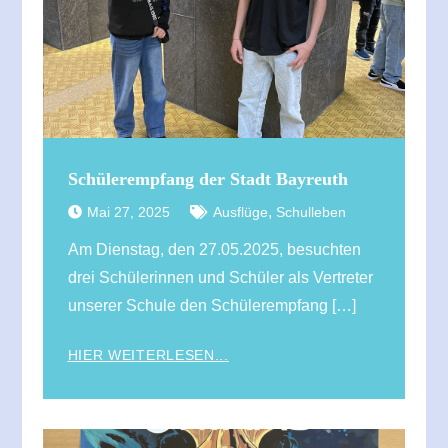
Schülerempfang der Stadt Bayreuth
,
Mai 27, 2025
Ausflüge
Schulleben
Am Dienstag, den 27.05.2025, besuchten
drei Schülerinnen und Schüler als Vertreter
unserer Schule den Schülerempfang […]
HIER WEITERLESEN...