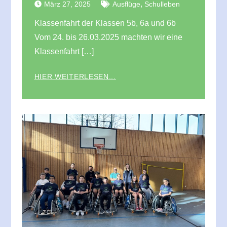
,
März 27, 2025
Ausflüge
Schulleben
Klassenfahrt der Klassen 5b, 6a und 6b
Vom 24. bis 26.03.2025 machten wir eine
Klassenfahrt […]
HIER WEITERLESEN...