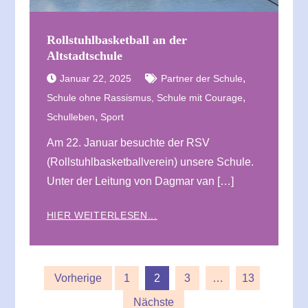
Rollstuhlbasketball an der
Altstadtschule
,
Januar 22, 2025
Partner der Schule
,
Schule ohne Rassismus, Schule mit Courage
,
Schulleben
Sport
Am 22. Januar besuchte der RSV
(Rollstuhlbasketballverein) unsere Schule.
Unter der Leitung von Dagmar van […]
HIER WEITERLESEN...
Seitennummerierung
Vorherige
1
2
3
…
13
Nächste