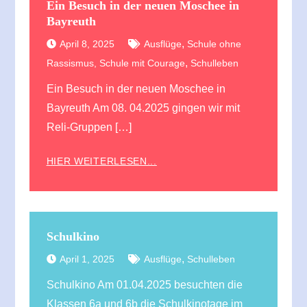
Ein Besuch in der neuen Moschee in
Bayreuth
,
April 8, 2025
Ausflüge
Schule ohne
,
Rassismus, Schule mit Courage
Schulleben
Ein Besuch in der neuen Moschee in
Bayreuth Am 08. 04.2025 gingen wir mit
Reli-Gruppen […]
HIER WEITERLESEN...
Schulkino
,
April 1, 2025
Ausflüge
Schulleben
Schulkino Am 01.04.2025 besuchten die
Klassen 6a und 6b die Schulkinotage im