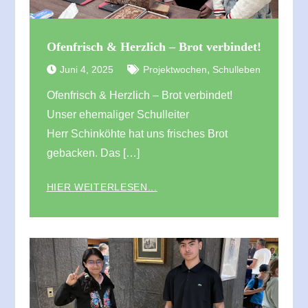
Ofenfrisch & Herzlich – Brot verbindet!
,
Juni 4, 2025
Projektwochen
Schulleben
Ofenfrisch & Herzlich – Brot verbindet!
Unser ehemaliger Schulleiter
Herr Schinköhte hat uns frisches Brot
gebacken. Das […]
HIER WEITERLESEN...